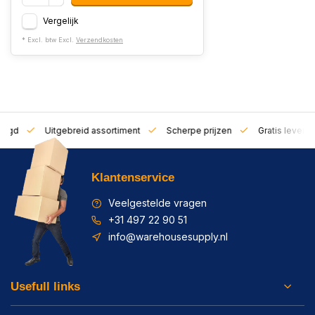
Vergelijk
* Excl. btw Excl.
Verzendkosten
zorgd
Uitgebreid assortiment
Scherpe prijzen
Gratis leverin
Klantenservice
Veelgestelde vragen
+31 497 22 90 51
info@warehousesupply.nl
Usefull links