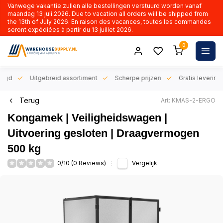
Vanwege vakantie zullen alle bestellingen verstuurd worden vanaf
maandag 13 juli 2026. Due to vacation all orders will be shipped from
the 13th of July 2026. En raison des vacances, toutes les commandes
seront expédiées à partir du 13 juillet 2026.
0
orgd
Uitgebreid assortiment
Scherpe prijzen
Gratis levering 
Terug
Art: KMAS-2-ERGO
Kongamek | Veiligheidswagen |
Uitvoering gesloten | Draagvermogen
500 kg
0/10 (0 Reviews)
Vergelijk