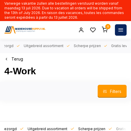
Vanwege vakantie zullen alle bestellingen verstuurd worden vanaf
maandag 13 juli 2026. Due to vacation all orders will be shipped from
the 13th of July 2026. En raison des vacances, toutes les commandes
seront expédiées à partir du 13 juillet 2026.
0
orgd
Uitgebreid assortiment
Scherpe prijzen
Gratis levering 
Terug
4-Work
Filters
zorgd
Uitgebreid assortiment
Scherpe prijzen
Gratis leverin