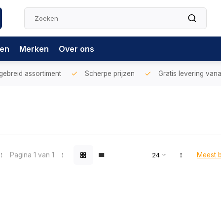
gen
Merken
Over ons
gebreid assortiment
Scherpe prijzen
Gratis levering vana
Pagina 1 van 1
Meest 