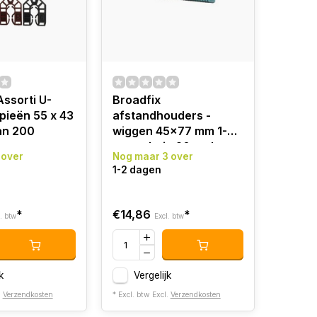
Assorti U-
Broadfix
pieën 55 x 43
afstandhouders -
an 200
wiggen 45x77 mm 1-8
mm schuin 20 stuks
 over
Nog maar 3 over
1-2 dagen
*
€14,86
*
. btw
Excl. btw
k
Vergelijk
.
Verzendkosten
* Excl. btw Excl.
Verzendkosten