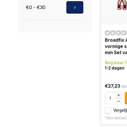
€0 - €30
Broadfix 
vormige s
mm Set v
Nog maar 1
1-2 dagen
€27,23
Excl
Vergelij
* Excl. btw Excl