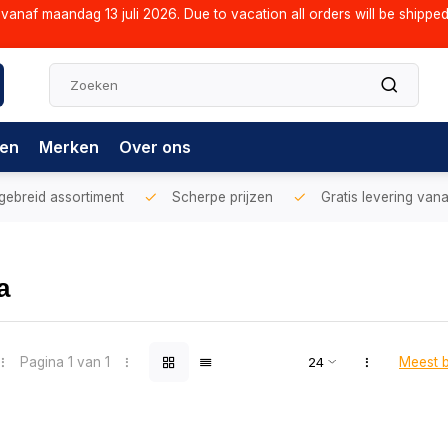
vanaf maandag 13 juli 2026. Due to vacation all orders will be shippe
gen
Merken
Over ons
gebreid assortiment
Scherpe prijzen
Gratis levering vana
a
Pagina 1 van 1
Meest 