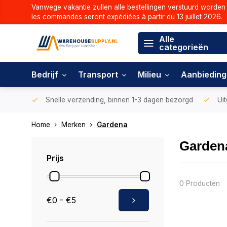
Vanwege vakantie zullen alle bestellingen verstuurd worden 
les commandes seront expédiées à partir du 13 juillet 2026.
Alle
categorieën
Bedrijf
Transport
Milieu
Aanbiedin
Snelle verzending, binnen 1-3 dagen bezorgd
Uit
Home
Merken
Gardena
Garden
Prijs
0 Producten
€0 - €5