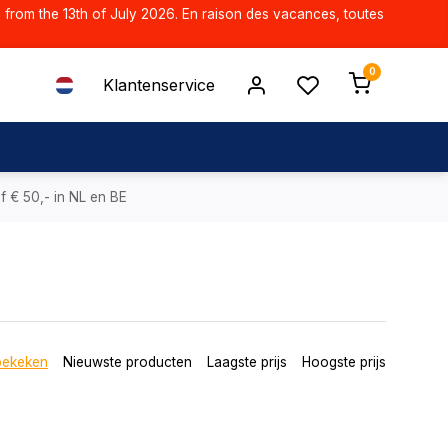
d from the 13th of July 2026. En raison des vacances, toutes
0
Klantenservice
f € 50,- in NL en BE
bekeken
Nieuwste producten
Laagste prijs
Hoogste prijs