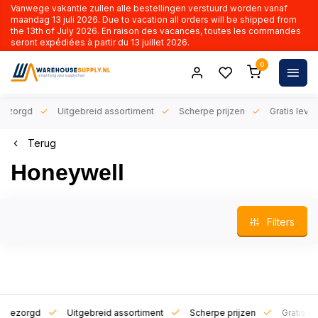
Vanwege vakantie zullen alle bestellingen verstuurd worden vanaf
maandag 13 juli 2026. Due to vacation all orders will be shipped from
the 13th of July 2026. En raison des vacances, toutes les commandes
seront expédiées à partir du 13 juillet 2026.
0
orgd
Uitgebreid assortiment
Scherpe prijzen
Gratis levering 
Terug
Honeywell
Filters
zorgd
Uitgebreid assortiment
Scherpe prijzen
Gratis leverin