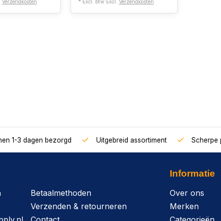
.
Verzendkosten
* Excl. btw Excl.
Verzendkosten
nnen 1-3 dagen bezorgd
Uitgebreid assortiment
Scherpe p
Informatie
n
Betaalmethoden
Over ons
Verzenden & retourneren
Merken
ply.nl
Contact
Categorieën