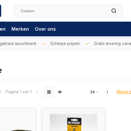
gen
Merken
Over ons
gebreid assortiment
Scherpe prijzen
Gratis levering vana
e
Pagina 1 van 1
Meest 