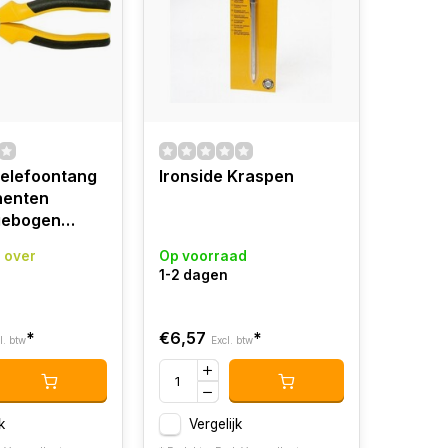
Telefoontang
Ironside Kraspen
enten
gebogen
 over
Op voorraad
1-2 dagen
*
€6,57
*
l. btw
Excl. btw
k
Vergelijk