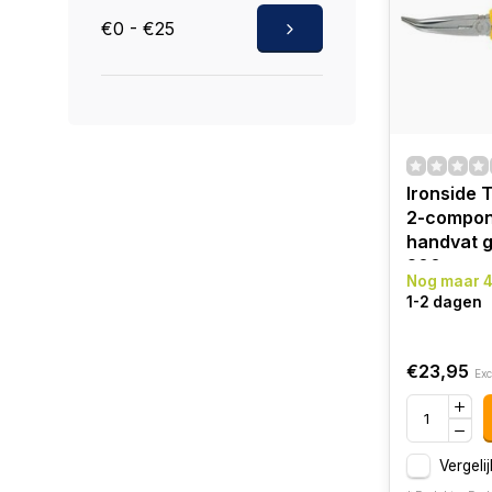
€0 - €25
Ironside 
2-compon
handvat 
200mm
Nog maar 4
1-2 dagen
€23,95
Exc
Vergelij