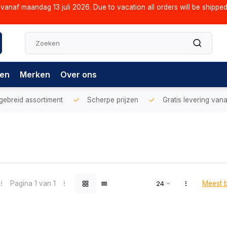
vanaf maandag 13 juli 2026. Due to vacation all orders will be shippe
gen
Merken
Over ons
gebreid assortiment
Scherpe prijzen
Gratis levering vana
Pagina 1 van 1
Meest 