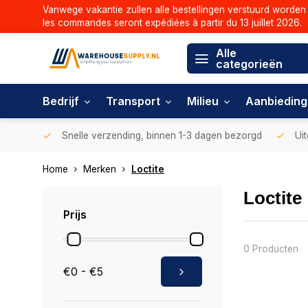
Vanwege vakantie zullen alle bestellingen verstuurd worden 
les commandes seront expédiées à partir du 13 juillet 2026.
Alle
categorieën
Bedrijf
Transport
Milieu
Aanbiedin
Snelle verzending, binnen 1-3 dagen bezorgd
Uit
Home
Merken
Loctite
Loctite
Prijs
0 Producten
€0 - €5