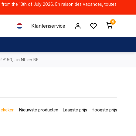
d from the 13th of July 2026. En raison des vacances, toutes
0
Klantenservice
f € 50,- in NL en BE
bekeken
Nieuwste producten
Laagste prijs
Hoogste prijs