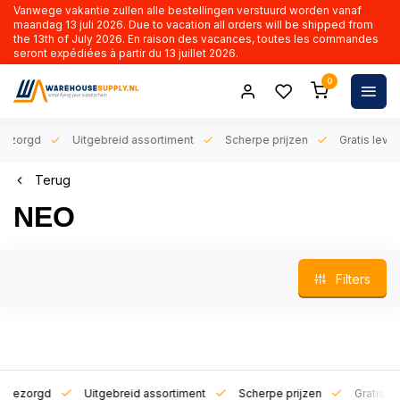
Vanwege vakantie zullen alle bestellingen verstuurd worden vanaf
maandag 13 juli 2026. Due to vacation all orders will be shipped from
the 13th of July 2026. En raison des vacances, toutes les commandes
seront expédiées à partir du 13 juillet 2026.
0
orgd
Uitgebreid assortiment
Scherpe prijzen
Gratis levering 
Terug
NEO
Filters
zorgd
Uitgebreid assortiment
Scherpe prijzen
Gratis leverin