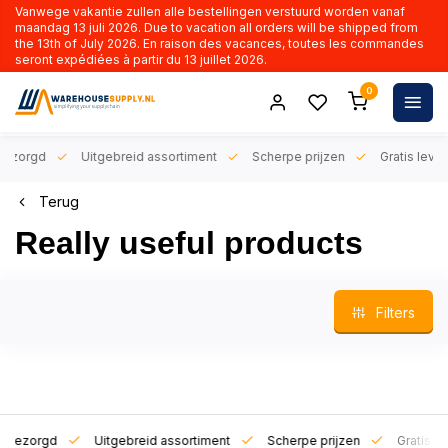
Vanwege vakantie zullen alle bestellingen verstuurd worden vanaf
maandag 13 juli 2026. Due to vacation all orders will be shipped from
the 13th of July 2026. En raison des vacances, toutes les commandes
seront expédiées à partir du 13 juillet 2026.
0
orgd
Uitgebreid assortiment
Scherpe prijzen
Gratis levering 
Terug
Really useful products
Filters
zorgd
Uitgebreid assortiment
Scherpe prijzen
Gratis leverin