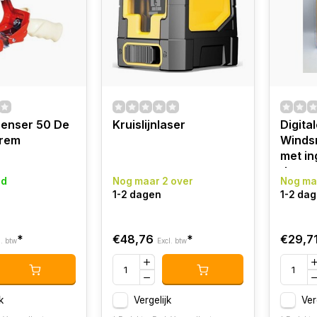
penser 50 De
Kruislijnlaser
Digit
 rem
Winds
met i
therm
ad
Nog maar 2 over
Nog ma
1-2 dagen
1-2 da
*
€48,76
*
€29,7
l. btw
Excl. btw
k
Vergelijk
Ver