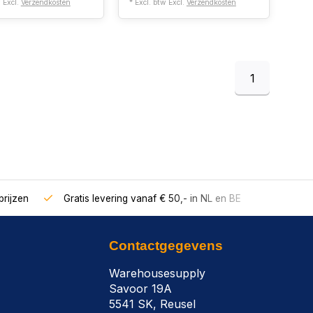
w Excl.
Verzendkosten
* Excl. btw Excl.
Verzendkosten
1
rijzen
Gratis levering vanaf € 50,- in NL en BE
Contactgegevens
Warehousesupply
Savoor 19A
5541 SK, Reusel