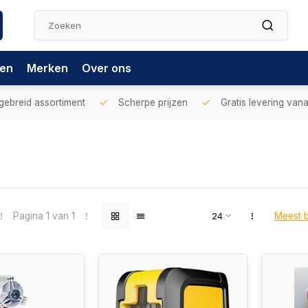
gen
Merken
Over ons
gebreid assortiment
Scherpe prijzen
Gratis levering vana
Pagina 1 van 1
Meest 