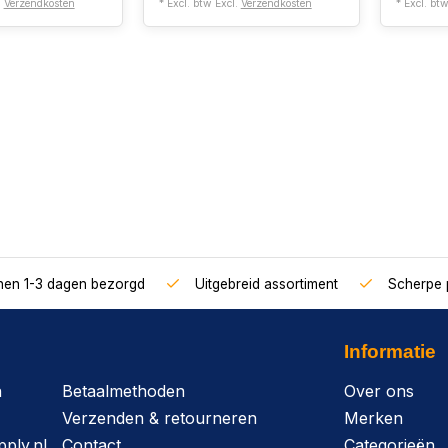
.
Verzendkosten
* Excl. btw Excl.
Verzendkosten
* Excl. bt
nnen 1-3 dagen bezorgd
Uitgebreid assortiment
Scherpe p
Informatie
n
Betaalmethoden
Over ons
Verzenden & retourneren
Merken
ply.nl
Contact
Categorieën