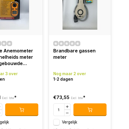
ale Anemometer
Brandbare gassen
nelheids meter
meter
ngebouwde
ometer
ar 3 over
Nog maar 2 over
gen
1-2 dagen
1
*
€73,55
*
Excl. btw
Excl. btw
gelijk
Vergelijk