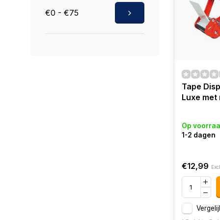
€0 - €75
Tape Dis
Luxe met
Op voorra
1-2 dagen
€12,99
Exc
Vergelij