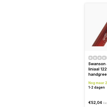
Swanson 
liniaal 1
handgreep
Nog maar 2
1-2 dagen
€52,04
Exc