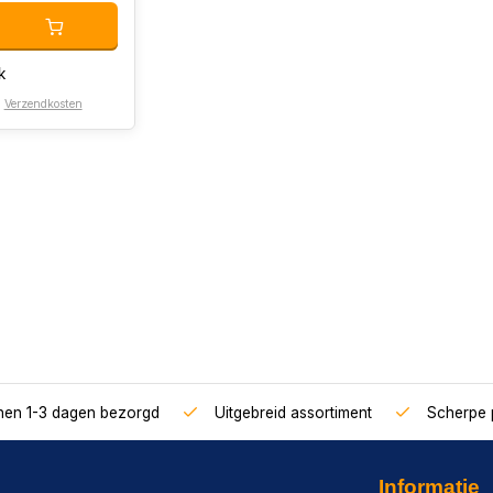
k
.
Verzendkosten
nnen 1-3 dagen bezorgd
Uitgebreid assortiment
Scherpe p
Informatie