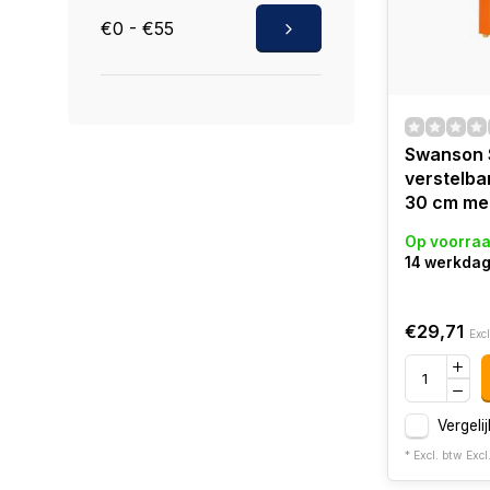
€0 - €55
Swanson 
verstelba
30 cm me
Op voorra
14 werkda
€29,71
Excl
Vergelij
* Excl. btw Excl