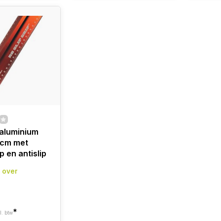
aluminium
22cm met
 en antislip
 over
*
l. btw