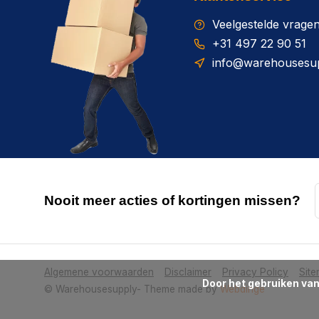
Veelgestelde vrage
+31 497 22 90 51
info@warehousesup
Nooit meer acties of kortingen missen?
Algemene voorwaarden
Disclaimer
Privacy Policy
Sit
      Door het gebruiken van onze website, ga je akkoord met het gebruik van cookies om onze website te verbeteren.

© Warehousesupply
- Theme made by
Webdinge