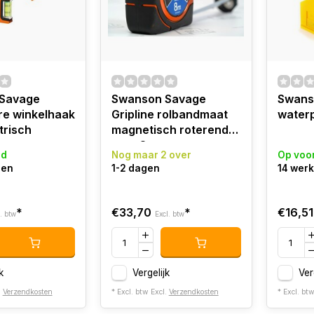
Savage
Swanson Savage
Swanso
re winkelhaak
Gripline rolbandmaat
water
trisch
magnetisch roterend
punt 8 m
ad
Nog maar 2 over
Op voo
gen
1-2 dagen
14 wer
*
€33,70
*
€16,51
. btw
Excl. btw
k
Vergelijk
Ver
.
Verzendkosten
* Excl. btw Excl.
Verzendkosten
* Excl. bt