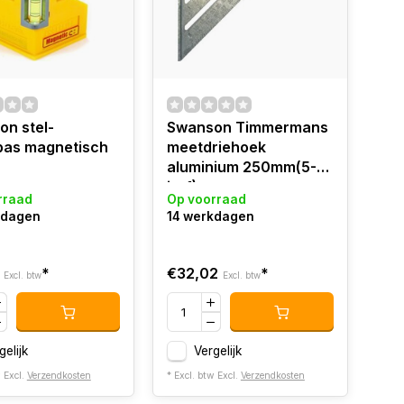
n stel-
Swanson Timmermans
pas magnetisch
meetdriehoek
aluminium 250mm(5-
in-1)
rraad
Op voorraad
kdagen
14 werkdagen
*
€32,02
*
Excl. btw
Excl. btw
gelijk
Vergelijk
w Excl.
Verzendkosten
* Excl. btw Excl.
Verzendkosten