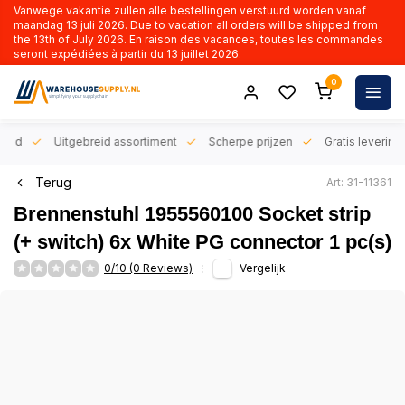
Vanwege vakantie zullen alle bestellingen verstuurd worden vanaf
maandag 13 juli 2026. Due to vacation all orders will be shipped from
the 13th of July 2026. En raison des vacances, toutes les commandes
seront expédiées à partir du 13 juillet 2026.
0
orgd
Uitgebreid assortiment
Scherpe prijzen
Gratis levering 
Terug
Art: 31-11361
Brennenstuhl 1955560100 Socket strip
(+ switch) 6x White PG connector 1 pc(s)
0/10 (0 Reviews)
Vergelijk