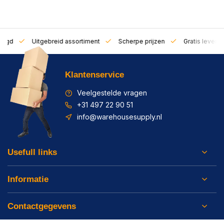
zorgd
Uitgebreid assortiment
Scherpe prijzen
Gratis leverin
Klantenservice
Veelgestelde vragen
+31 497 22 90 51
info@warehousesupply.nl
Usefull links
Informatie
Contactgegevens