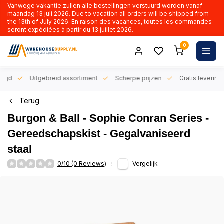
Vanwege vakantie zullen alle bestellingen verstuurd worden vanaf
maandag 13 juli 2026. Due to vacation all orders will be shipped from
the 13th of July 2026. En raison des vacances, toutes les commandes
seront expédiées à partir du 13 juillet 2026.
0
orgd
Uitgebreid assortiment
Scherpe prijzen
Gratis levering 
Terug
Burgon & Ball - Sophie Conran Series -
Gereedschapskist - Gegalvaniseerd
staal
0/10 (0 Reviews)
Vergelijk