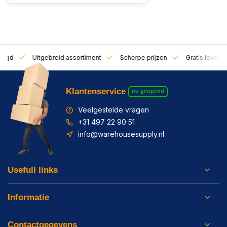
zorgd
Uitgebreid assortiment
Scherpe prijzen
Gratis leverin
Klantenservice
nu geopend
Veelgestelde vragen
+31 497 22 90 51
info@warehousesupply.nl
Usefull links
Informatie
Contactgegevens