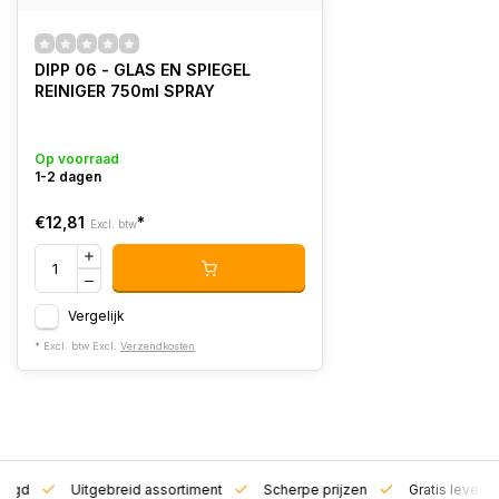
DIPP 06 - GLAS EN SPIEGEL
REINIGER 750ml SPRAY
Op voorraad
1-2 dagen
€12,81
*
Excl. btw
Vergelijk
* Excl. btw Excl.
Verzendkosten
zorgd
Uitgebreid assortiment
Scherpe prijzen
Gratis leverin