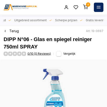
0
orgd
Uitgebreid assortiment
Scherpe prijzen
Gratis levering 
Terug
Art: 19-0697
DIPP N°06 - Glas en spiegel reiniger
750ml SPRAY
0/10 (0 Reviews)
Vergelijk