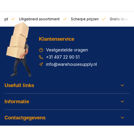
zorgd
Uitgebreid assortiment
Scherpe prijzen
Gratis leverin
Klantenservice
Veelgestelde vragen
+31 497 22 90 51
info@warehousesupply.nl
Usefull links
Informatie
Contactgegevens