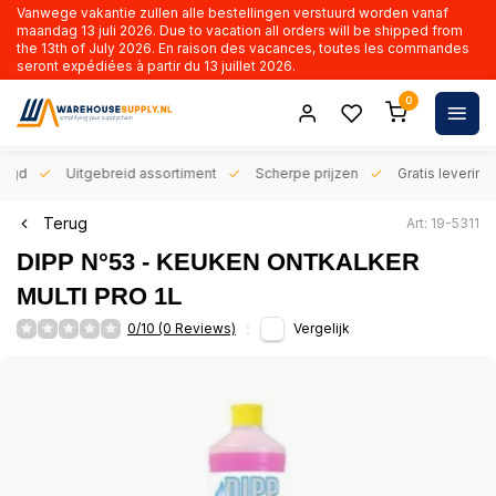
Vanwege vakantie zullen alle bestellingen verstuurd worden vanaf
maandag 13 juli 2026. Due to vacation all orders will be shipped from
the 13th of July 2026. En raison des vacances, toutes les commandes
seront expédiées à partir du 13 juillet 2026.
0
orgd
Uitgebreid assortiment
Scherpe prijzen
Gratis levering 
Terug
Art: 19-5311
DIPP N°53 - KEUKEN ONTKALKER
MULTI PRO 1L
0/10 (0 Reviews)
Vergelijk