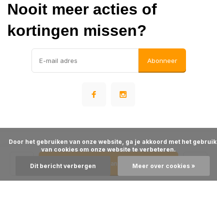
Nooit meer acties of
kortingen missen?
Abonneer
      Door het gebruiken van onze website, ga je akkoord met het gebruik 
© Warehousesupply
van cookies om onze website te verbeteren.

- Theme made by
Webdinge
Algemene voorwaarden
Disclaimer
Privacy Policy
Sitemap
Toevoegen aan winkelwagen
Dit bericht verbergen
Meer over cookies »