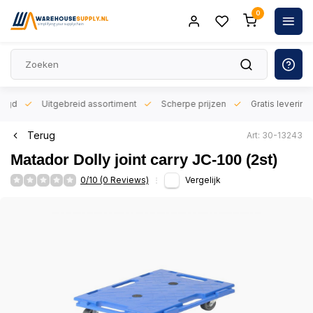
0
orgd
Uitgebreid assortiment
Scherpe prijzen
Gratis levering 
Terug
Art: 30-13243
Matador Dolly joint carry JC-100 (2st)
0/10 (0 Reviews)
Vergelijk