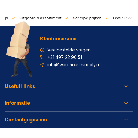
zorgd
Uitgebreid assortiment
Scherpe prijzen
Gratis leverin
Klantenservice
Veelgestelde vragen
+31 497 22 90 51
info@warehousesupply.nl
Usefull links
Informatie
Contactgegevens