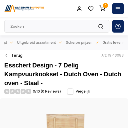
0
orgd
Uitgebreid assortiment
Scherpe prijzen
Gratis levering 
Terug
Art: 19-13083
Esschert Design - 7 Delig
Kampvuurkookset - Dutch Oven - Dutch
oven - Staal -
0/10 (0 Reviews)
Vergelijk