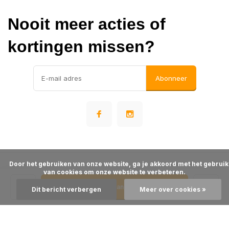
Nooit meer acties of
kortingen missen?
Abonneer
      Door het gebruiken van onze website, ga je akkoord met het gebruik 
© Warehousesupply
van cookies om onze website te verbeteren.

- Theme made by
Webdinge
Algemene voorwaarden
Disclaimer
Privacy Policy
Sitemap
Toevoegen aan winkelwagen
Dit bericht verbergen
Meer over cookies »