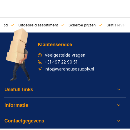
zorgd
Uitgebreid assortiment
Scherpe prijzen
Gratis leverin
Klantenservice
Veelgestelde vragen
+31 497 22 90 51
info@warehousesupply.nl
Usefull links
Informatie
Contactgegevens