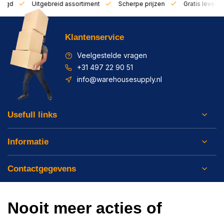
zorgd
Uitgebreid assortiment
Scherpe prijzen
Gratis leverin
Klantenservice
Veelgestelde vragen
+31 497 22 90 51
info@warehousesupply.nl
Usefull links
Informatie
Contactgegevens
Nooit meer acties of