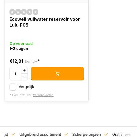
Ecowell vuilwater reservoir voor
Lulu P05
Op voorraad
1-2 dagen
€12,81
*
Excl. btw
Vergelijk
* Excl. btw Excl.
Verzendkosten
zorgd
Uitgebreid assortiment
Scherpe prijzen
Gratis leverin