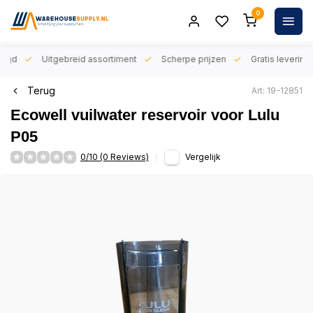
0
orgd
Uitgebreid assortiment
Scherpe prijzen
Gratis levering 
Terug
Art: 19-12851
Ecowell vuilwater reservoir voor Lulu
P05
0/10 (0 Reviews)
Vergelijk