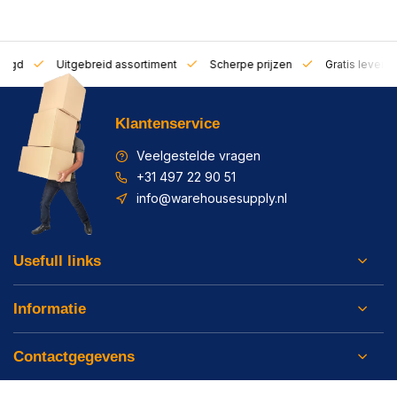
zorgd
Uitgebreid assortiment
Scherpe prijzen
Gratis leverin
Klantenservice
Veelgestelde vragen
+31 497 22 90 51
info@warehousesupply.nl
Usefull links
Informatie
Contactgegevens