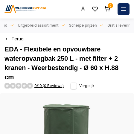
0
orgd
Uitgebreid assortiment
Scherpe prijzen
Gratis levering 
Terug
EDA - Flexibele en opvouwbare
wateropvangbak 250 L - met filter + 2
kranen - Weerbestendig - Ø 60 x H.88
cm
0/10 (0 Reviews)
Vergelijk