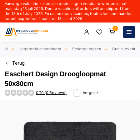
Vanwege vakantie zullen alle bestellingen verstuurd worden vanaf
maandag 13 juli 2026. Due to vacation all orders will be shipped from
the 13th of July 2026. En raison des vacances, toutes les commandes
seront expédiées à partir du 13 juillet 2026.
0
orgd
Uitgebreid assortiment
Scherpe prijzen
Gratis levering 
Terug
Esschert Design Droogloopmat
50x80cm
0/10 (0 Reviews)
Vergelijk