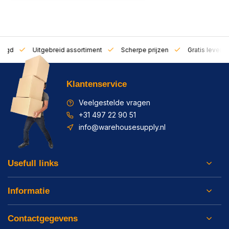
zorgd
Uitgebreid assortiment
Scherpe prijzen
Gratis leverin
Klantenservice
Veelgestelde vragen
+31 497 22 90 51
info@warehousesupply.nl
Usefull links
Informatie
Contactgegevens