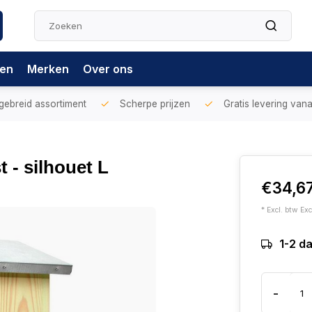
gen
Merken
Over ons
gebreid assortiment
Scherpe prijzen
Gratis levering vana
 - silhouet L
€34,6
* Excl. btw Exc
1-2 d
-