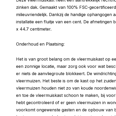
Deze vleermuiskast heeft een aantrekkelijk recht
zinken dak. Gemaakt van 100% FSC-gecertificeerd 
milieuvriendelijk. Dankzij de handige ophangogen a
installatie een fluitje van een cent. De afmetinge
x 44.7 centimeter.
Onderhoud en Plaatsing:
Het is van groot belang om de vleermuiskast op ee
een zonnige locatie, maar zorg ook voor wat besch
er niets de aanvliegroute blokkeert. De windrichtin
vleermuizen. Het beste is om de kast op het zuiden
vleermuizen houden niet zo van koude noordenwin
en toe de vleermuiskast schoon te maken, bij voork
hebt gecontroleerd of er geen vleermuizen in w
voorkomt ongewenste gasten en de opbouw van bac