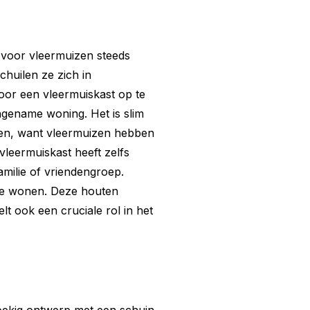
t voor vleermuizen steeds
chuilen ze zich in
or een vleermuiskast op te
ngename woning. Het is slim
eren, want vleermuizen hebben
leermuiskast heeft zelfs
amilie of vriendengroep.
e wonen. Deze houten
elt ook een cruciale rol in het