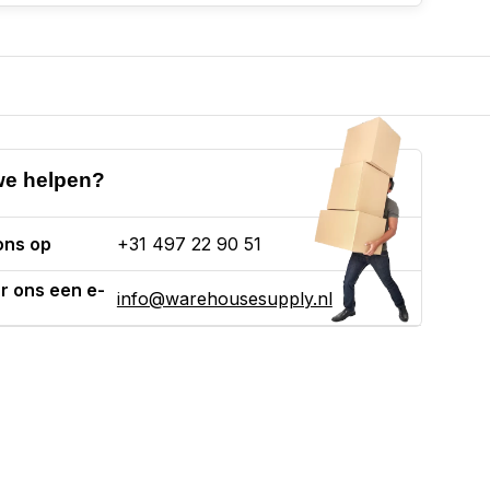
e helpen?
ons op
+31 497 22 90 51
r ons een e-
info@warehousesupply.nl