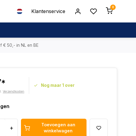
0
Klantenservice
f € 50,- in NL en BE
7*
Nog maar 1 over
l.
Verzendkosten
agen
Toevoegen aan
+
winkelwagen