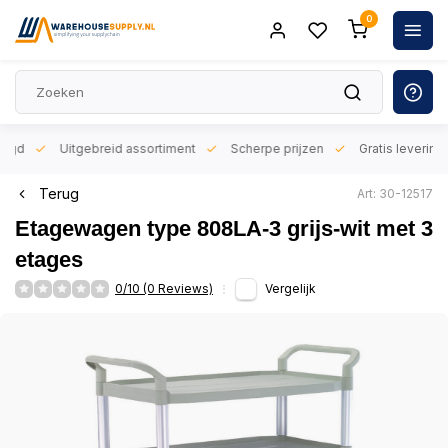
0
orgd
Uitgebreid assortiment
Scherpe prijzen
Gratis levering 
Terug
Art: 30-12517
Etagewagen type 808LA-3 grijs-wit met 3
etages
0/10 (0 Reviews)
Vergelijk