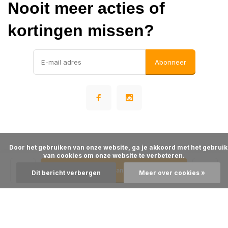
Nooit meer acties of
kortingen missen?
Abonneer
      Door het gebruiken van onze website, ga je akkoord met het gebruik 
© Warehousesupply
van cookies om onze website te verbeteren.

- Theme made by
Webdinge
Algemene voorwaarden
Disclaimer
Privacy Policy
Sitemap
Toevoegen aan winkelwagen
Dit bericht verbergen
Meer over cookies »