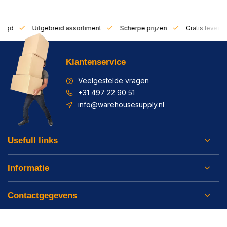
zorgd
Uitgebreid assortiment
Scherpe prijzen
Gratis leverin
Klantenservice
Veelgestelde vragen
+31 497 22 90 51
info@warehousesupply.nl
Usefull links
Informatie
Contactgegevens