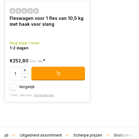
Fleswagen voor 1 fles van 10,5 kg
met haak voor slang
Nog maar 1 over
1-2 dagen
€252,80
*
Excl. btw
Vergelijk
* Excl. btw Excl.
Verzendkosten
zorgd
Uitgebreid assortiment
Scherpe prijzen
Gratis leverin