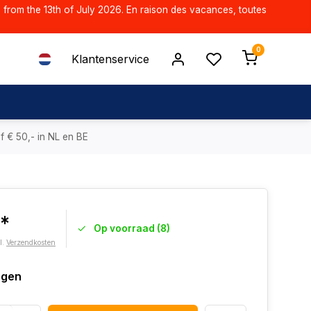
d from the 13th of July 2026. En raison des vacances, toutes
0
Klantenservice
f € 50,- in NL en BE
9*
Op voorraad (8)
l.
Verzendkosten
agen