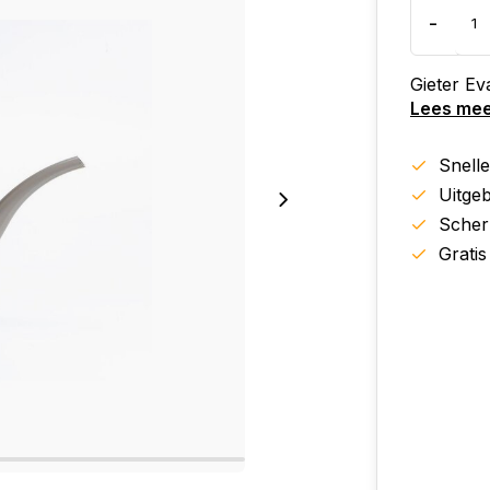
-
Gieter Ev
Lees me
Snell
Uitgeb
Scher
Gratis