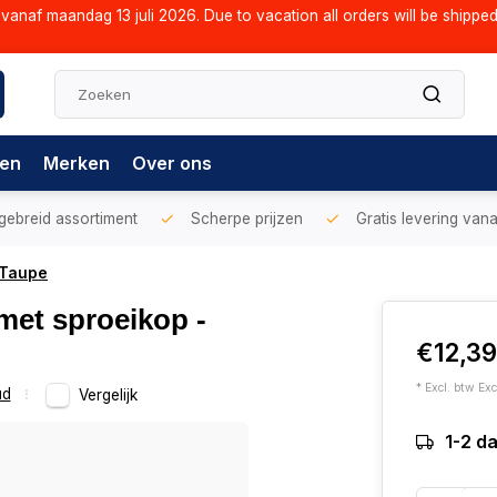
vanaf maandag 13 juli 2026. Due to vacation all orders will be shippe
gen
Merken
Over ons
gebreid assortiment
Scherpe prijzen
Gratis levering vana
- Taupe
- met sproeikop -
€12,3
* Excl. btw Exc
ud
Vergelijk
1-2 d