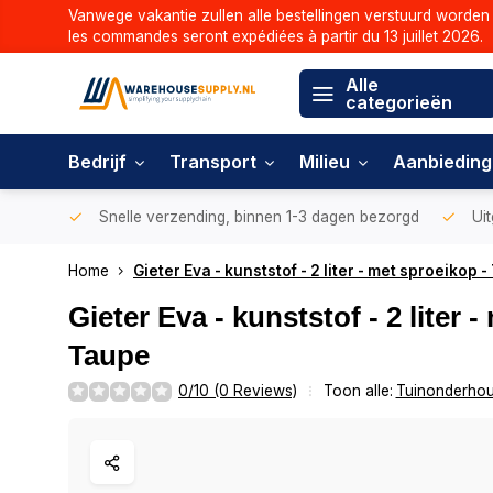
Vanwege vakantie zullen alle bestellingen verstuurd worden 
les commandes seront expédiées à partir du 13 juillet 2026.
Alle
categorieën
Bedrijf
Transport
Milieu
Aanbiedin
Snelle verzending, binnen 1-3 dagen bezorgd
Uit
Home
Gieter Eva - kunststof - 2 liter - met sproeikop 
Gieter Eva - kunststof - 2 liter 
Taupe
0/10 (0 Reviews)
Toon alle:
Tuinonderho