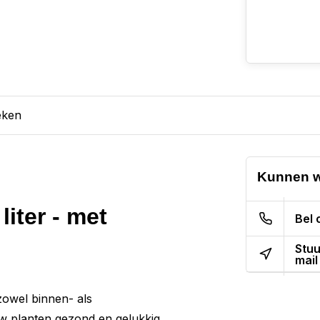
eken
Kunnen w
liter - met
Bel 
Stuu
mail
 zowel binnen- als
 uw planten gezond en gelukkig