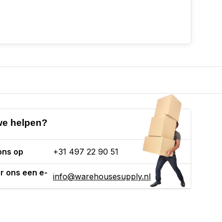
e helpen?
ons op
+31 497 22 90 51
r ons een e-
info@warehousesupply.nl