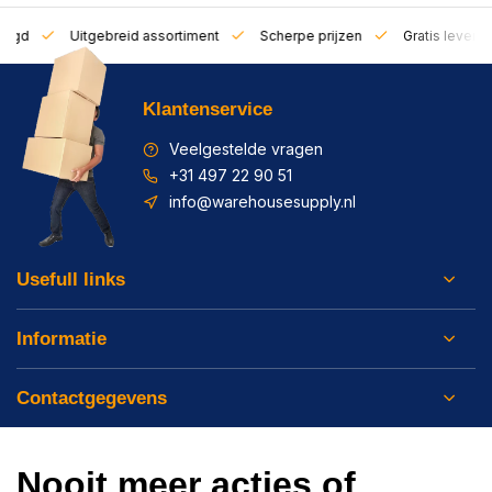
zorgd
Uitgebreid assortiment
Scherpe prijzen
Gratis leverin
Klantenservice
Veelgestelde vragen
+31 497 22 90 51
info@warehousesupply.nl
Usefull links
Informatie
Contactgegevens
Nooit meer acties of