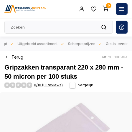
0
orgd
Uitgebreid assortiment
Scherpe prijzen
Gratis levering 
Terug
Art: 20-10096A
Gripzakken transparant 220 x 280 mm -
50 micron per 100 stuks
0/10 (0 Reviews)
Vergelijk