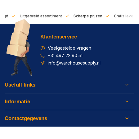
zorgd
Uitgebreid assortiment
Scherpe prijzen
Gratis leverin
Klantenservice
Veelgestelde vragen
+31 497 22 90 51
info@warehousesupply.nl
Usefull links
Informatie
Contactgegevens