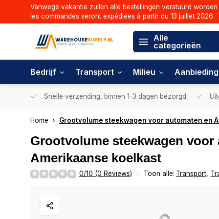
Vanwege vakantie zullen alle bestellingen verstuurd worden 
les commandes seront expédiées à partir du 13 juillet 2026.
Alle
categorieën
Bedrijf
Transport
Milieu
Aanbiedin
Snelle verzending, binnen 1-3 dagen bezorgd
Uit
Home
Grootvolume steekwagen voor automaten en A
Grootvolume steekwagen voor 
Amerikaanse koelkast
0/10 (0 Reviews)
Toon alle:
Transport
,
Tr