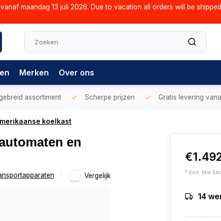
vanaf maandag 13 juli 2026. Due to vacation all orders will be shippe
gen
Merken
Over ons
gebreid assortiment
Scherpe prijzen
Gratis levering vana
merikaanse koelkast
automaten en
€1.49
* Excl. btw Exc
ansportapparaten
Vergelijk
14 we