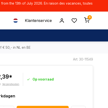
d from the 13th of July 2026. En raison des vacances, toutes
0
Klantenservice
f € 50,- in NL en BE
Art: 30-11549
2,39*
Op voorraad
l.
Verzendkosten
rkdagen