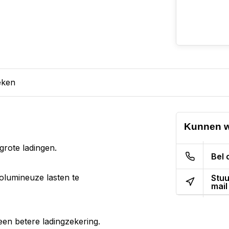
eken
Kunnen w
rote ladingen.
Bel 
olumineuze lasten te
Stuu
mail
een betere ladingzekering.