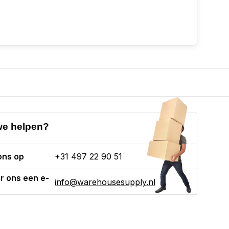
e helpen?
ons op
+31 497 22 90 51
r ons een e-
info@warehousesupply.nl