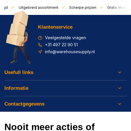
zorgd
Uitgebreid assortiment
Scherpe prijzen
Gratis leverin
Klantenservice
Veelgestelde vragen
+31 497 22 90 51
info@warehousesupply.nl
Usefull links
Informatie
Contactgegevens
Nooit meer acties of