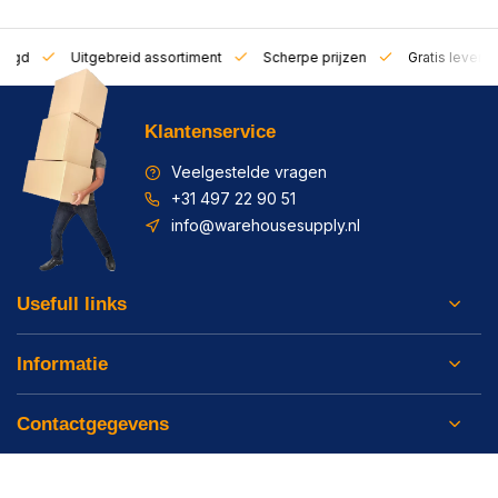
zorgd
Uitgebreid assortiment
Scherpe prijzen
Gratis leverin
Klantenservice
Veelgestelde vragen
+31 497 22 90 51
info@warehousesupply.nl
Usefull links
Informatie
Contactgegevens