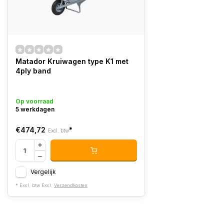
Matador Kruiwagen type K1 met
4ply band
Op voorraad
5 werkdagen
€474,72
*
Excl. btw
Vergelijk
* Excl. btw Excl.
Verzendkosten