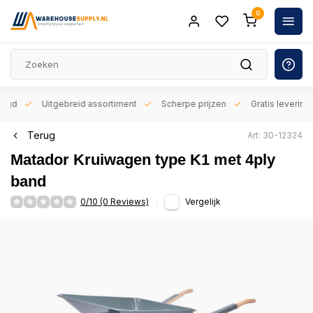
0
orgd
Uitgebreid assortiment
Scherpe prijzen
Gratis levering 
Terug
Art: 30-12324
Matador Kruiwagen type K1 met 4ply
band
0/10 (0 Reviews)
Vergelijk