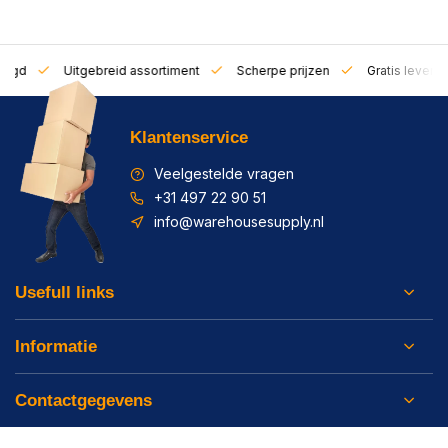
zorgd
Uitgebreid assortiment
Scherpe prijzen
Gratis leverin
Klantenservice
Veelgestelde vragen
+31 497 22 90 51
info@warehousesupply.nl
Usefull links
Informatie
Contactgegevens