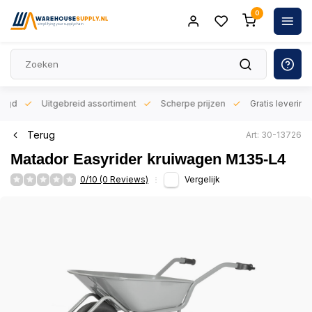
0
orgd
Uitgebreid assortiment
Scherpe prijzen
Gratis levering 
Terug
Art: 30-13726
Matador Easyrider kruiwagen M135-L4
0/10 (0 Reviews)
Vergelijk