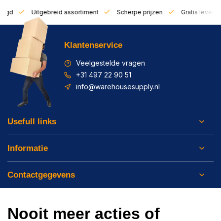
zorgd
Uitgebreid assortiment
Scherpe prijzen
Gratis leverin
Klantenservice
Veelgestelde vragen
+31 497 22 90 51
info@warehousesupply.nl
Usefull links
Informatie
Contactgegevens
Nooit meer acties of