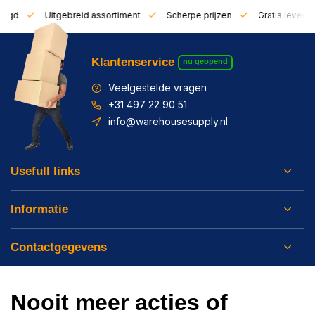
zorgd
Uitgebreid assortiment
Scherpe prijzen
Gratis leverin
Klantenservice
nu geopend
Veelgestelde vragen
+31 497 22 90 51
info@warehousesupply.nl
Usefull links
Informatie
Contactgegevens
Nooit meer acties of