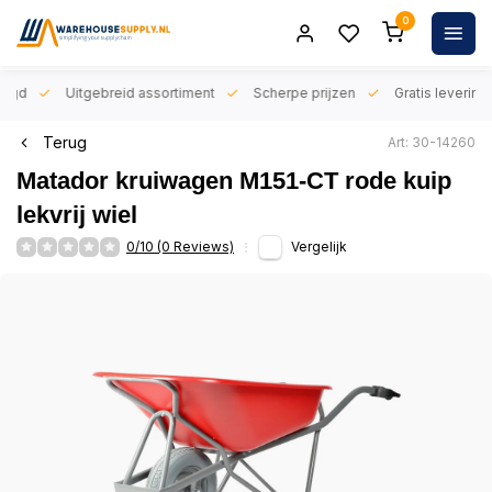
0
orgd
Uitgebreid assortiment
Scherpe prijzen
Gratis levering 
Terug
Art: 30-14260
Matador kruiwagen M151-CT rode kuip
lekvrij wiel
0/10 (0 Reviews)
Vergelijk