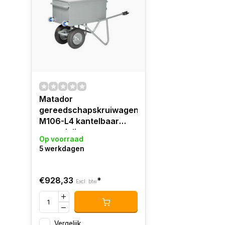
Matador
gereedschapskruiwagen
M106-L4 kantelbaar
tweewielig
Op voorraad
5 werkdagen
€928,33
*
Excl. btw
Vergelijk