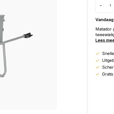
-
Vandaag
Matador 
tweewieli
Lees me
Snell
Uitgeb
Scher
Gratis