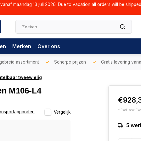
vanaf maandag 13 juli 2026. Due to vacation all orders will be shippe
gen
Merken
Over ons
gebreid assortiment
Scherpe prijzen
Gratis levering vana
telbaar tweewielig
en M106-L4
€928,
* Excl. btw Exc
ansportapparaten
Vergelijk
5 wer