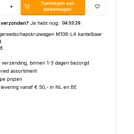
Toevoegen aan
+
winkelwagen
 verzonden?
Je hebt nog:
04
:
53
:
28
gereedschapskruiwagen M106-L4 kantelbaar
g
er
e verzending, binnen 1-3 dagen bezorgd
reid assortiment
pe prijzen
 levering vanaf € 50,- in NL en BE