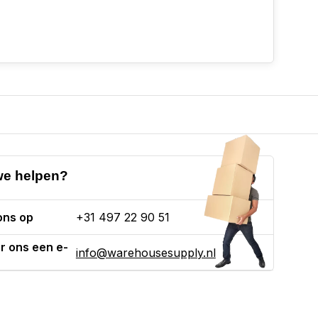
e helpen?
ons op
+31 497 22 90 51
r ons een e-
info@warehousesupply.nl