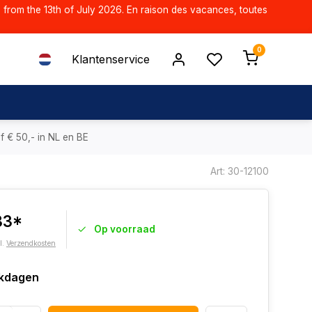
d from the 13th of July 2026. En raison des vacances, toutes
0
Klantenservice
f € 50,- in NL en BE
Art: 30-12100
33*
Op voorraad
l.
Verzendkosten
kdagen