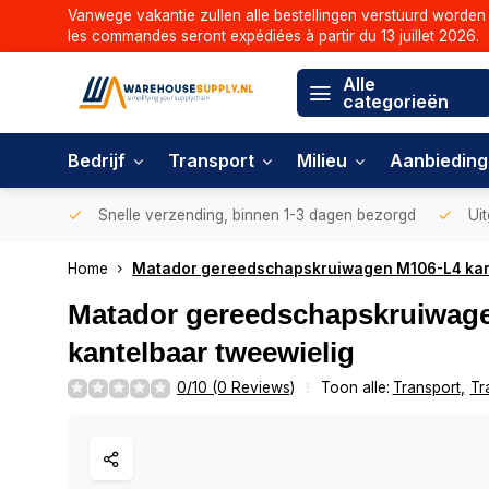
Vanwege vakantie zullen alle bestellingen verstuurd worden 
les commandes seront expédiées à partir du 13 juillet 2026.
Alle
categorieën
Bedrijf
Transport
Milieu
Aanbiedin
Snelle verzending, binnen 1-3 dagen bezorgd
Uit
Home
Matador gereedschapskruiwagen M106-L4 kan
Matador gereedschapskruiwag
kantelbaar tweewielig
0/10 (0 Reviews)
Toon alle:
Transport
,
Tr