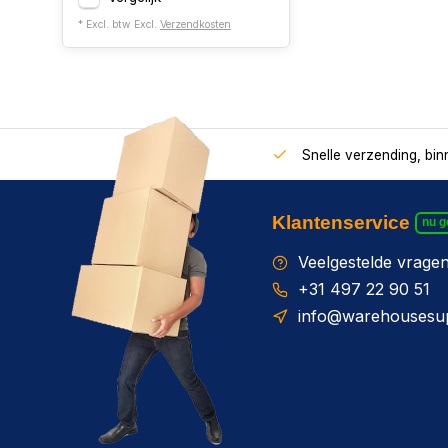
* Excl. btw Excl.
Verzendkosten
Snelle verzending, bi
Klantenservice
nu 
Veelgestelde vrage
+31 497 22 90 51
info@warehousesup