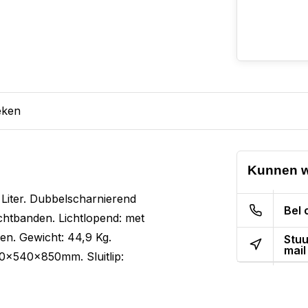
eken
Kunnen w
iter. Dubbelscharnierend
Bel 
uchtbanden. Lichtlopend: met
fen. Gewicht: 44,9 Kg.
Stuu
mail
0x540x850mm. Sluitlip: