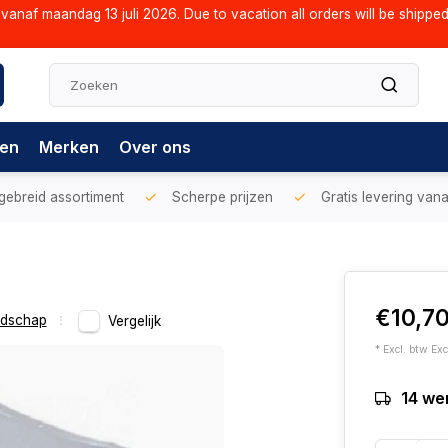
vanaf maandag 13 juli 2026. Due to vacation all orders will be shippe
gen
Merken
Over ons
gebreid assortiment
Scherpe prijzen
Gratis levering vana
€10,7
dschap
Vergelijk
* Excl. btw Exc
14 we