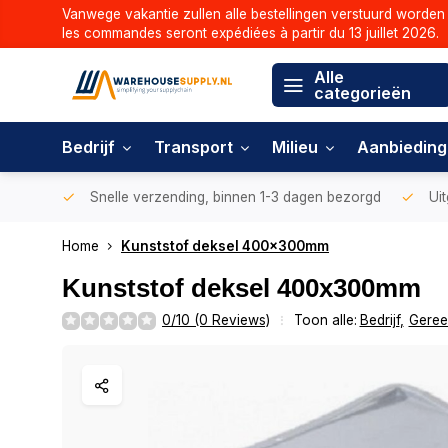
Vanwege vakantie zullen alle bestellingen verstuurd worden 
les commandes seront expédiées à partir du 13 juillet 2026.
Alle
categorieën
Bedrijf
Transport
Milieu
Aanbiedin
Snelle verzending, binnen 1-3 dagen bezorgd
Uit
Home
Kunststof deksel 400x300mm
Kunststof deksel 400x300mm
0/10 (0 Reviews)
Toon alle:
Bedrijf
,
Geree