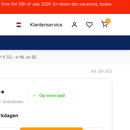
d from the 13th of July 2026. En raison des vacances, toutes
0
Klantenservice
f € 50,- in NL en BE
Art: 09-453
0*
Op voorraad
l.
Verzendkosten
rkdagen