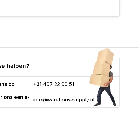
e helpen?
ons op
+31 497 22 90 51
r ons een e-
info@warehousesupply.nl