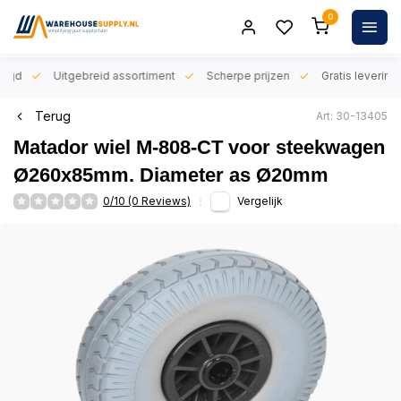
0
orgd
Uitgebreid assortiment
Scherpe prijzen
Gratis levering 
Terug
Art: 30-13405
Matador wiel M-808-CT voor steekwagen
Ø260x85mm. Diameter as Ø20mm
0/10 (0 Reviews)
Vergelijk