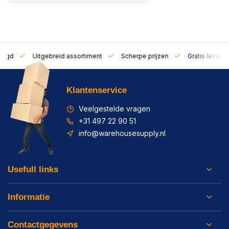
zorgd
Uitgebreid assortiment
Scherpe prijzen
Gratis leverin
Klantenservice
Veelgestelde vragen
+31 497 22 90 51
info@warehousesupply.nl
Usefull links
Informatie
Contactgegevens