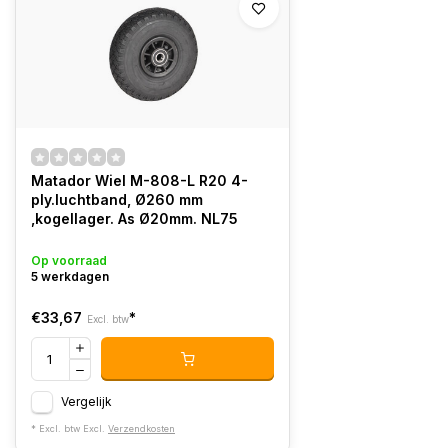
Matador Wiel M-808-L R20 4-
ply.luchtband, Ø260 mm
,kogellager. As Ø20mm. NL75
Op voorraad
5 werkdagen
€33,67
*
Excl. btw
Vergelijk
* Excl. btw Excl.
Verzendkosten