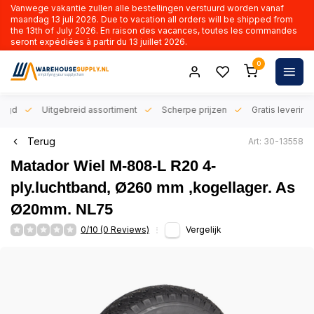
Vanwege vakantie zullen alle bestellingen verstuurd worden vanaf
maandag 13 juli 2026. Due to vacation all orders will be shipped from
the 13th of July 2026. En raison des vacances, toutes les commandes
seront expédiées à partir du 13 juillet 2026.
0
orgd
Uitgebreid assortiment
Scherpe prijzen
Gratis levering 
Terug
Art: 30-13558
Matador Wiel M-808-L R20 4-
ply.luchtband, Ø260 mm ,kogellager. As
Ø20mm. NL75
0/10 (0 Reviews)
Vergelijk