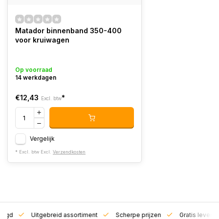
Matador binnenband 350-400
voor kruiwagen
Op voorraad
14 werkdagen
€12,43
*
Excl. btw
Vergelijk
* Excl. btw Excl.
Verzendkosten
zorgd
Uitgebreid assortiment
Scherpe prijzen
Gratis leverin