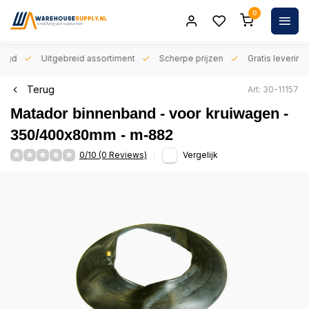
0
orgd
Uitgebreid assortiment
Scherpe prijzen
Gratis levering 
Terug
Art: 30-11157
Matador binnenband - voor kruiwagen -
350/400x80mm - m-882
0/10 (0 Reviews)
Vergelijk