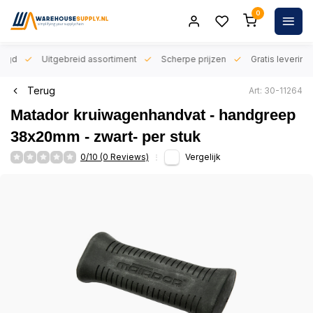
0
orgd
Uitgebreid assortiment
Scherpe prijzen
Gratis levering 
Terug
Art: 30-11264
Matador kruiwagenhandvat - handgreep
38x20mm - zwart- per stuk
0/10 (0 Reviews)
Vergelijk