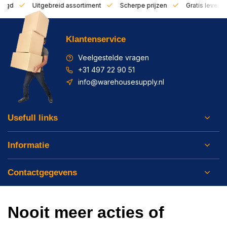
zorgd
Uitgebreid assortiment
Scherpe prijzen
Gratis leverin
Klantenservice
Veelgestelde vragen
+31 497 22 90 51
info@warehousesupply.nl
Usefull links
Informatie
Contactgegevens
Nooit meer acties of