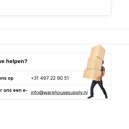
e helpen?
ons op
+31 497 22 90 51
r ons een e-
info@warehousesupply.nl