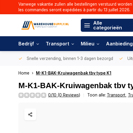
Vanwege vakantie zullen alle bestellingen verstuurd worden 
les commandes seront expédiées à partir du 13 juillet 2026.
Alle
categorieën
Bedrijf
Transport
Milieu
Aanbiedin
Snelle verzending, binnen 1-3 dagen bezorgd
Uit
Home
M-K1-BAK-Kruiwagenbak tbv type K1
M-K1-BAK-Kruiwagenbak tbv t
0/10 (0 Reviews)
Toon alle:
Transport
,
Tr