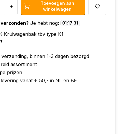
Toevoegen aan
+
winkelwagen
 verzonden?
Je hebt nog:
01
:
17
:
31
-Kruiwagenbak tbv type K1
er
e verzending, binnen 1-3 dagen bezorgd
reid assortiment
pe prijzen
 levering vanaf € 50,- in NL en BE