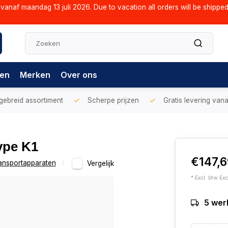
vanaf maandag 13 juli 2026. Due to vacation all orders will be shippe
gen
Merken
Over ons
gebreid assortiment
Scherpe prijzen
Gratis levering vana
ype K1
€147,
ansportapparaten
Vergelijk
* Excl. btw Exc
5 wer