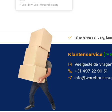
* Excl. btw Excl.
Verzendkosten
Snelle verzending, bi
Klantenservice
nu 
Veelgestelde vrage
+31 497 22 90 51
info@warehousesup