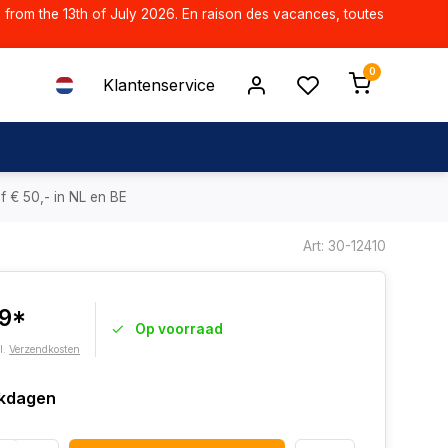
d from the 13th of July 2026. En raison des vacances, toutes
0
Klantenservice
f € 50,- in NL en BE
Art: 30-12410
69*
Op voorraad
l.
Verzendkosten
kdagen