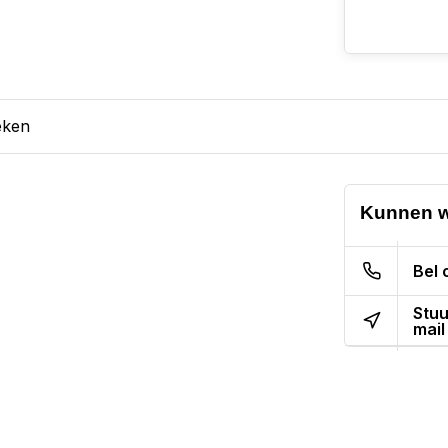
eken
Kunnen w
Bel 
Stuu
mail