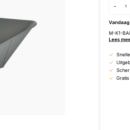
-
Vandaag
M-K1-BAK
Lees me
Snell
Uitgeb
Scher
Gratis