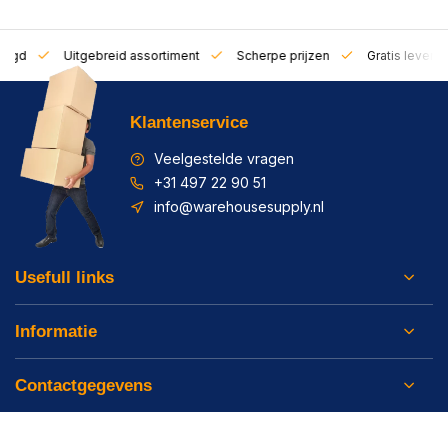
zorgd
Uitgebreid assortiment
Scherpe prijzen
Gratis leverin
Klantenservice
Veelgestelde vragen
+31 497 22 90 51
info@warehousesupply.nl
Usefull links
Informatie
Contactgegevens