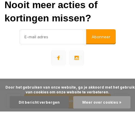
Nooit meer acties of
kortingen missen?
Abonneer
      Door het gebruiken van onze website, ga je akkoord met het gebruik 
© Warehousesupply
van cookies om onze website te verbeteren.

- Theme made by
Webdinge
Algemene voorwaarden
Disclaimer
Privacy Policy
Sitemap
Toevoegen aan winkelwagen
Dit bericht verbergen
Meer over cookies »