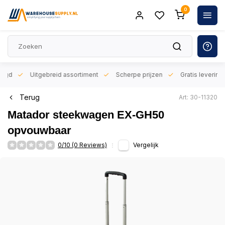
0
orgd
Uitgebreid assortiment
Scherpe prijzen
Gratis levering 
Terug
Art: 30-11320
Matador steekwagen EX-GH50
opvouwbaar
0/10 (0 Reviews)
Vergelijk