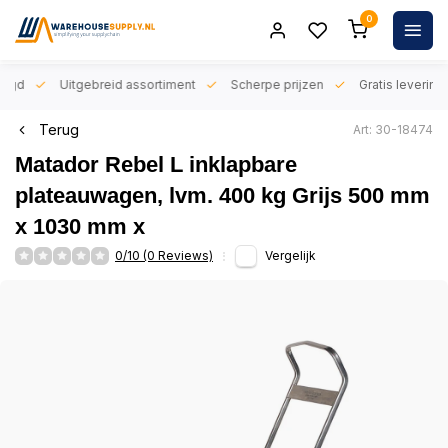
0
orgd
Uitgebreid assortiment
Scherpe prijzen
Gratis levering 
Terug
Art: 30-18474
Matador Rebel L inklapbare
plateauwagen, lvm. 400 kg Grijs 500 mm
x 1030 mm x
0/10 (0 Reviews)
Vergelijk