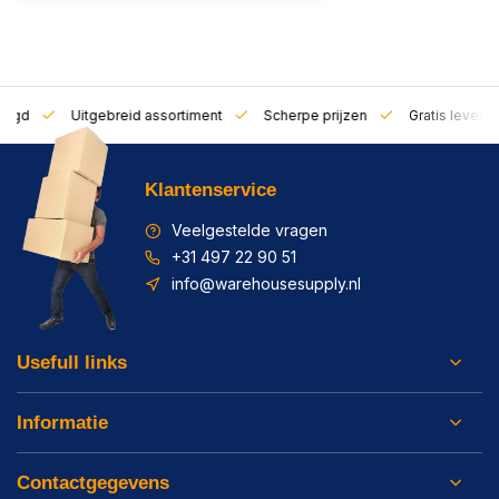
zorgd
Uitgebreid assortiment
Scherpe prijzen
Gratis leverin
Klantenservice
Veelgestelde vragen
+31 497 22 90 51
info@warehousesupply.nl
Usefull links
Informatie
Contactgegevens