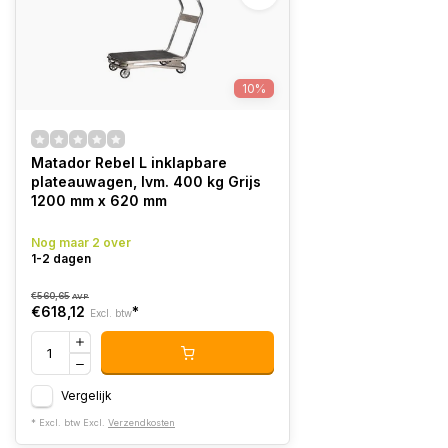
10%
Matador Rebel L inklapbare
plateauwagen, lvm. 400 kg Grijs
1200 mm x 620 mm
Nog maar 2 over
1-2 dagen
€560,65
AVP
€618,12
*
Excl. btw
Vergelijk
* Excl. btw Excl.
Verzendkosten