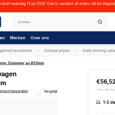
vanaf maandag 13 juli 2026. Due to vacation all orders will be shippe
gen
Merken
Over ons
gebreid assortiment
Scherpe prijzen
Gratis levering vana
85mm. Diameter as Ø20mm
kwagen
€56,5
mm
* Excl. btw Exc
ansportapparaten
Vergelijk
1-2 d