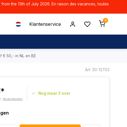
d from the 13th of July 2026. En raison des vacances, toutes
0
Klantenservice
f € 50,- in NL en BE
Art: 30-12703
2*
Nog maar 2 over
l.
Verzendkosten
agen