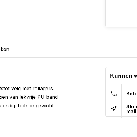
eken
Kunnen w
tof velg met rollagers.
Bel 
en van lekvrije PU band
endig. Licht in gewicht.
Stuu
mail