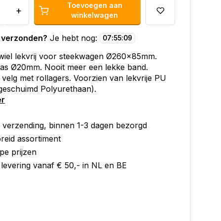
Toevoegen aan
+
winkelwagen
 verzonden?
Je hebt nog:
07
:
55
:
09
wiel lekvrij voor steekwagen Ø260x85mm.
 as Ø20mm. Nooit meer een lekke band.
 velg met rollagers. Voorzien van lekvrije PU
geschuimd Polyurethaan).
er
e verzending, binnen 1-3 dagen bezorgd
reid assortiment
pe prijzen
 levering vanaf € 50,- in NL en BE