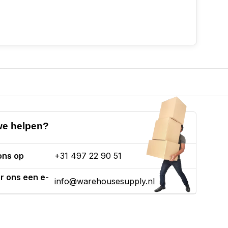
e helpen?
ons op
+31 497 22 90 51
r ons een e-
info@warehousesupply.nl