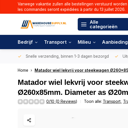
Vanwege vakantie zullen alle bestellingen verstuurd worden 
les commandes seront expédiées à partir du 13 juillet 2026.
Alle
categorieën
Bedrijf
Transport
Milieu
Aanbiedin
Snelle verzending, binnen 1-3 dagen bezorgd
Uit
Home
Matador wiel lekvrij voor steekwagen Ø260x
Matador wiel lekvrij voor stee
Ø260x85mm. Diameter as Ø20
0/10 (0 Reviews)
Toon alle:
Transport
,
Tr