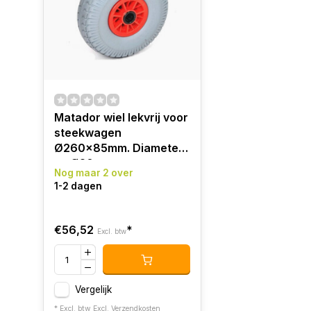
Matador wiel lekvrij voor
steekwagen
Ø260x85mm. Diameter
as Ø20mm
Nog maar 2 over
1-2 dagen
€56,52
*
Excl. btw
Vergelijk
* Excl. btw Excl.
Verzendkosten