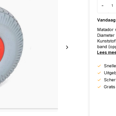
-
Vandaag
Matador 
Diameter
Kunststof
band (op
Lees me
Snell
Uitgeb
Scher
Gratis