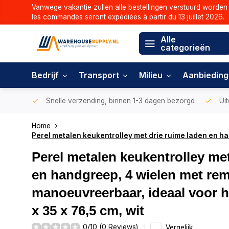
Vanwege vakantie zullen alle bestellingen verstuurd worden 
les commandes seront expédiées à partir du 13 juillet 2026.
Alle
categorieën
Bedrijf
Transport
Milieu
Aanbiedin
Snelle verzending, binnen 1-3 dagen bezorgd
Uit
Home
Perel metalen keukentrolley met drie ruime laden en ha
Perel metalen keukentrolley met
en handgreep, 4 wielen met rem
manoeuvreerbaar, ideaal voor h
x 35 x 76,5 cm, wit
0/10 (0 Reviews)
Vergelijk