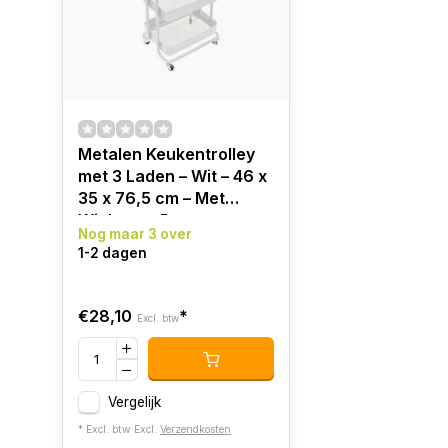
Metalen Keukentrolley
met 3 Laden – Wit – 46 x
35 x 76,5 cm – Met
Wielen en Rem
Nog maar 3 over
1-2 dagen
€28,10
*
Excl. btw
Vergelijk
* Excl. btw Excl.
Verzendkosten