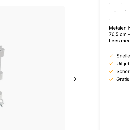
-
Metalen K
76,5 cm 
Lees me
Snell
Uitgeb
Scher
Gratis