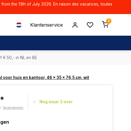
d from the 13th of July 2026. En raison des vacances, toutes
0
Klantenservice
f € 50,- in NL en BE
voor huis en kantoor, 46 x 35 x 76,5 cm, wit
0*
Nog maar 3 over
l.
Verzendkosten
agen