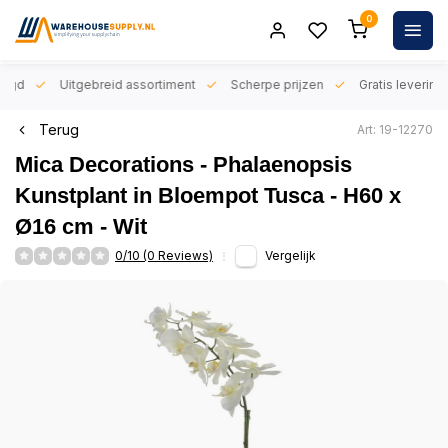
0
orgd
Uitgebreid assortiment
Scherpe prijzen
Gratis levering 
Terug
Art: 19-12270
Mica Decorations - Phalaenopsis
Kunstplant in Bloempot Tusca - H60 x
Ø16 cm - Wit
0/10 (0 Reviews)
Vergelijk