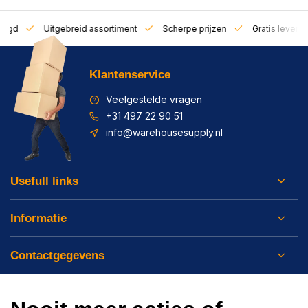
zorgd
Uitgebreid assortiment
Scherpe prijzen
Gratis leverin
Klantenservice
Veelgestelde vragen
+31 497 22 90 51
info@warehousesupply.nl
Usefull links
Informatie
Contactgegevens