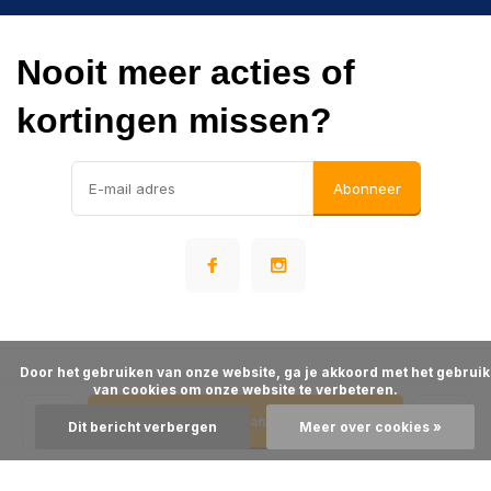
Nooit meer acties of
kortingen missen?
Abonneer
      Door het gebruiken van onze website, ga je akkoord met het gebruik 
© Warehousesupply
van cookies om onze website te verbeteren.

- Theme made by
Webdinge
Algemene voorwaarden
Disclaimer
Privacy Policy
Sitemap
Toevoegen aan winkelwagen
Dit bericht verbergen
Meer over cookies »