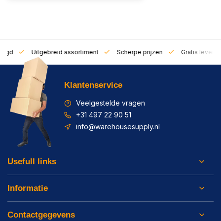
zorgd
Uitgebreid assortiment
Scherpe prijzen
Gratis leverin
Klantenservice
Veelgestelde vragen
+31 497 22 90 51
info@warehousesupply.nl
Usefull links
Informatie
Contactgegevens