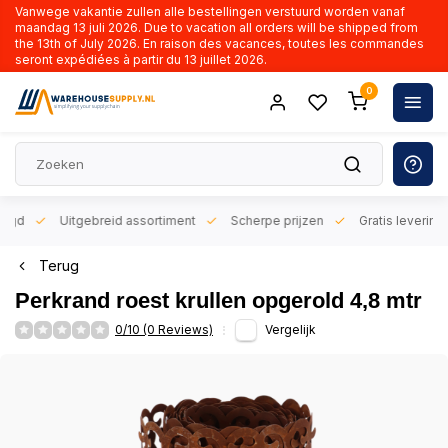
Vanwege vakantie zullen alle bestellingen verstuurd worden vanaf
maandag 13 juli 2026. Due to vacation all orders will be shipped from
the 13th of July 2026. En raison des vacances, toutes les commandes
seront expédiées à partir du 13 juillet 2026.
0
orgd
Uitgebreid assortiment
Scherpe prijzen
Gratis levering 
Terug
Perkrand roest krullen opgerold 4,8 mtr
0/10 (0 Reviews)
Vergelijk