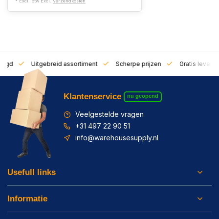
* Excl. btw Excl.
Verzendkosten
zorgd
Uitgebreid assortiment
Scherpe prijzen
Gratis leverin
Klantenservice
nu geopend
Veelgestelde vragen
+31 497 22 90 51
info@warehousesupply.nl
Usefull links
Informatie