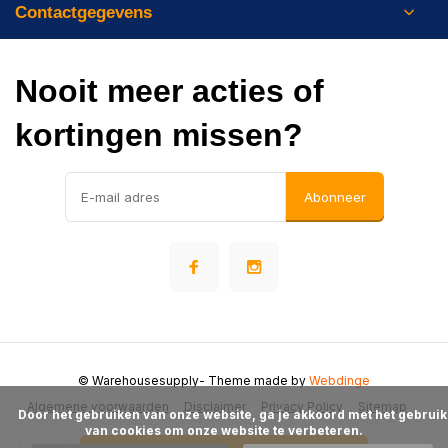
Contactgegevens
Nooit meer acties of
kortingen missen?
Abonneer
© Warehousesupply
- Theme made by
Webdinge
Algemene voorwaarden
Disclaimer
Privacy Policy
Sitemap
      Door het gebruiken van onze website, ga je akkoord met het gebruik 
van cookies om onze website te verbeteren.
