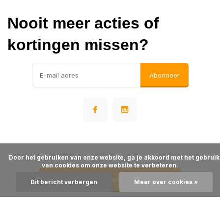
Nooit meer acties of
kortingen missen?
Abonneer
      Door het gebruiken van onze website, ga je akkoord met het gebruik 
© Warehousesupply
van cookies om onze website te verbeteren.

- Theme made by
Webdinge
Algemene voorwaarden
Disclaimer
Privacy Policy
Sitemap
Toevoegen aan winkelwagen
Dit bericht verbergen
Meer over cookies »