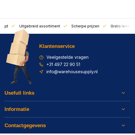
zorgd
Uitgebreid assortiment
Scherpe prijzen
Gratis leverin
Klantenservice
Veelgestelde vragen
+31 497 22 90 51
info@warehousesupply.nl
Usefull links
Informatie
Contactgegevens