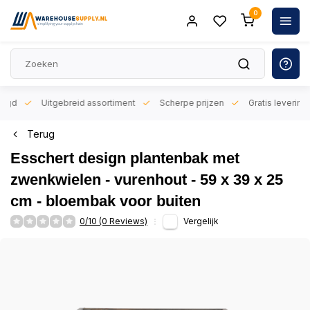
0
orgd
Uitgebreid assortiment
Scherpe prijzen
Gratis levering 
Terug
Esschert design plantenbak met
zwenkwielen - vurenhout - 59 x 39 x 25
cm - bloembak voor buiten
0/10 (0 Reviews)
Vergelijk